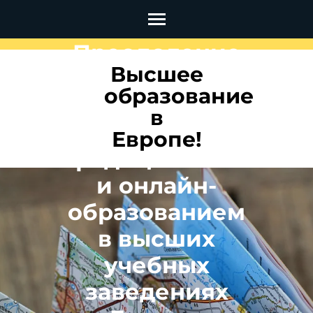
Перейти
к
Преодоление
содержимому
Высшее
(нажмите
барьеров: Как
образование
Enter)
найти общее
в
между
Европе!
традиционным
и онлайн-
образованием
в высших
учебных
заведениях