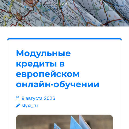
>>
Модульные
кредиты в
европейском
онлайн‑обучении
9 августа 2026
slyxi_ru