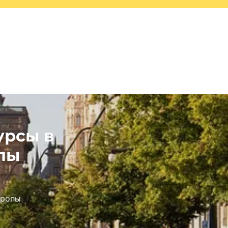
урсы в
пы
вропы