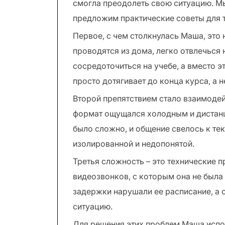
смогла преодолеть свою ситуацию. М
предложим практические советы для та
Первое, с чем столкнулась Маша, это 
проводятся из дома, легко отвлечься 
сосредоточиться на учебе, а вместо эт
просто дотягивает до конца курса, а 
Второй препятствием стало взаимодей
формат ощущался холодным и дистанц
было сложно, и общение свелось к т
изолированной и недопонятой.
Третья сложность – это технические 
видеозвонков, с которым она не была
задержки нарушали ее расписание, а 
ситуацию.
Для решения этих проблем Маша испол