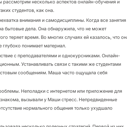
ы рассмотрим несколько аспектов онлайн-обучения и
ких студентов, как она.
нехватка внимания и самодисциплины. Когда все занятия
на бытовые дела. Она обнаружила, что не может
ого теряет время. Во многих случаях ей казалось, что он
не глубоко понимает материал.
ствие с преподавателями и однокурсниками. Онлайн-
ионным. Устанавливать связи с такими же студентами
екстовым сообщениям. Маша часто ощущала себя
проблемы. Неполадки с интернетом или приложение для
 знакома, вызывали у Маши стресс. Непредвиденные
отсутствие нормального общения только ухудшало
ьзовала несколько полезных стратегий. Первой из них