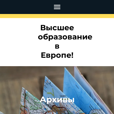
Перейти
к
содержимому
Высшее
(нажмите
Enter)
образование
в
Европе!
Архивы