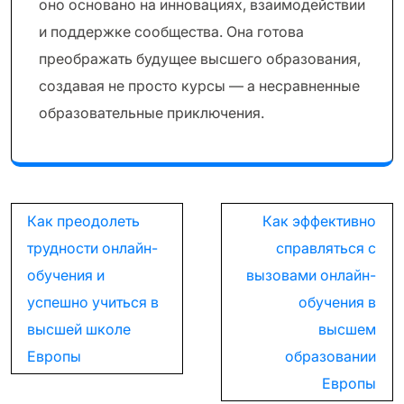
оно основано на инновациях, взаимодействии
и поддержке сообщества. Она готова
преображать будущее высшего образования,
создавая не просто курсы — а несравненные
образовательные приключения.
Навигация
Как преодолеть
Как эффективно
по
трудности онлайн-
справляться с
записям
обучения и
вызовами онлайн-
успешно учиться в
обучения в
высшей школе
высшем
Европы
образовании
Европы