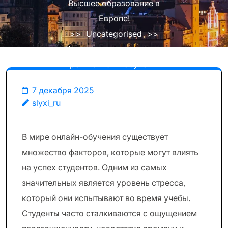
Высшее образование в
Европе!
>>
Uncategorised
>>
Управление стрессом во
время онлайн-обучения:
путь к успеху для
7 декабря 2025
студентов
slyxi_ru
В мире онлайн-обучения существует
множество факторов, которые могут влиять
на успех студентов. Одним из самых
значительных является уровень стресса,
который они испытывают во время учебы.
Студенты часто сталкиваются с ощущением