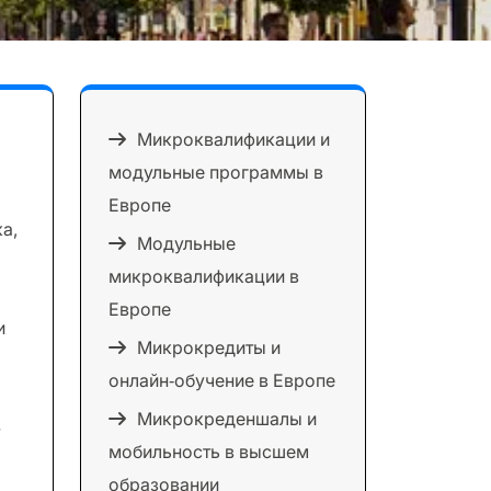
Микроквалификации и
модульные программы в
Европе
а,
Модульные
микроквалификации в
Европе
и
Микрокредиты и
онлайн‑обучение в Европе
Микрокреденшалы и
мобильность в высшем
я
образовании