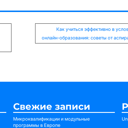
Как учиться эффективно в усло
онлайн-образования: советы от аспир
Свежие записи
Р
Микроквалификации и модульные
Un
программы в Европе