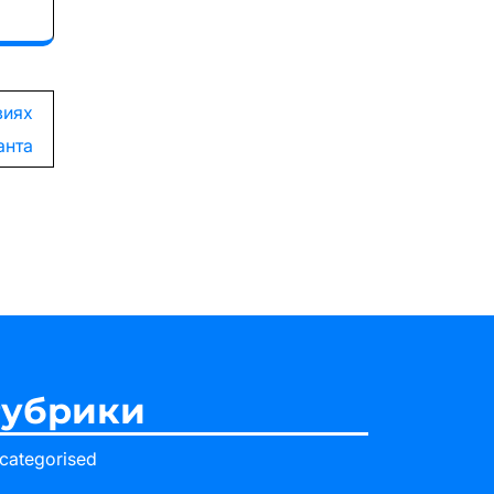
виях
анта
убрики
categorised