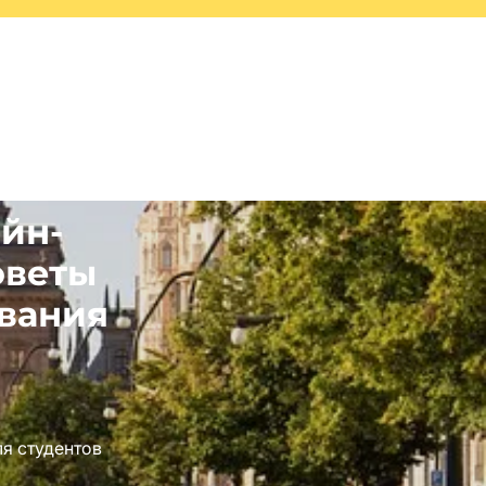
йн-
оветы
ования
я студентов