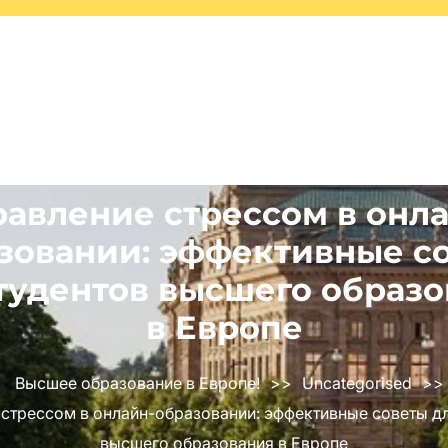
равление стрессом в онла
зовании: эффективные с
тудентов высшего образ
в Европе
Высшее образование в Европе!
>>
Uncategorised
>>
 стрессом в онлайн-образовании: эффективные советы дл
высшего образования в Европе