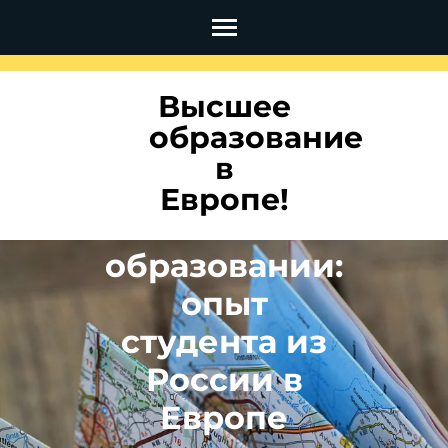
Перейти
к
содержимому
Высшее
(нажмите
Преодоление
образование
Enter)
языкового
в
барьера в
Европе!
онлайн-
образовании:
опыт
студента из
России в
Европе