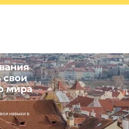
вания
 свои
о мира
вои навыки в