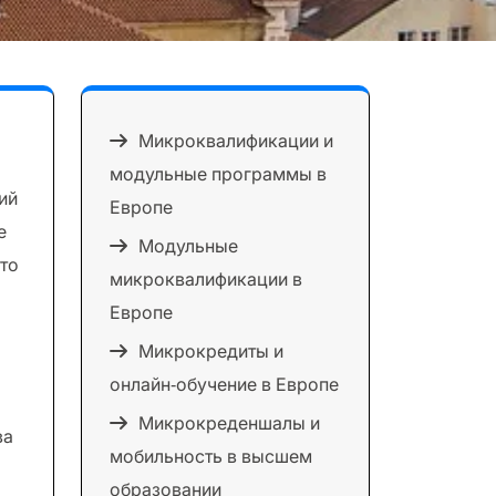
Микроквалификации и
модульные программы в
ий
Европе
е
Модульные
что
микроквалификации в
Европе
Микрокредиты и
онлайн‑обучение в Европе
Микрокреденшалы и
ва
мобильность в высшем
образовании