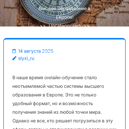
Высшее образование в
Европе!
>>
Uncategorised
>>
Эффективное онлайн-
обучение: Как преодолеть
14 августа 2025
преграды на пути к
slyxi_ru
высшему образованию в
Европе
В наше время онлайн-обучение стало
неотъемлемой частью системы высшего
образования в Европе. Это не только
удобный формат, но и возможность
получения знаний из любой точки мира.
Однако не все, кто решает погрузиться в эту